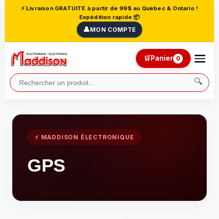
⚡ Livraison GRATUITE à partir de 99$ au Québec & Ontario !
Expédition rapide 📦
👤
MON COMPTE
🛒
Panier
0
🔍
⚡ MADDISON ÉLECTRONIQUE
GPS