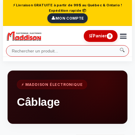
⚡ Livraison GRATUITE à partir de 99$ au Québec & Ontario !
Expédition rapide 📦
👤
MON COMPTE
🛒
Panier
0
🔍
⚡ MADDISON ÉLECTRONIQUE
Câblage