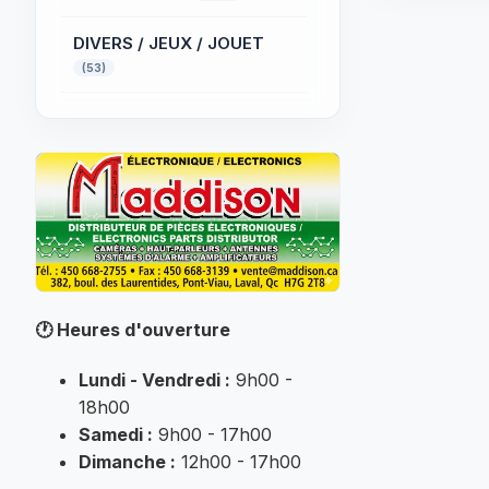
DIVERS / JEUX / JOUET
(53)
ÉCLAIRAGE
PROFESSIONNEL
(32)
ÉLECTRIQUE
(52)
Électronique
(32)
FER A SOUDER
(145)
🕐
Heures d'ouverture
INFORMATIQUE
(184)
Lundi - Vendredi :
9h00 -
MUSIQUE
18h00
(25)
Samedi :
9h00 - 17h00
Non classé
Dimanche :
12h00 - 17h00
(7007)