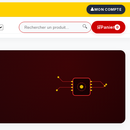
👤
MON COMPTE
🔍
🛒
Panier
0