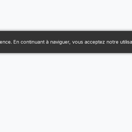
ience. En continuant à naviguer, vous acceptez notre utilisa
Liens Utiles
Livraison & Retours
Nous Joindre