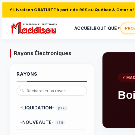
⚡ Livraison GRATUITE à partir de 99$ au Québec & Ontario !
ACCUEIL
BOUTIQUE
PRO
▼
Rayons Électroniques
RAYONS
⚡ MA
🔍
Boi
-LIQUIDATION-
(177)
-NOUVEAUTÉ-
(71)