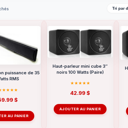
ichés
Haut-parleur mini cube 3″
H
noirs 100 Watts (Paire)
on puissance de 35
atts RMS
42.99
$
59.99
$
AJOUTER AU PANIER
ER AU PANIER