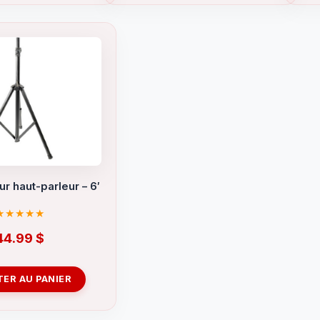
r haut-parleur – 6′
44.99
$
ER AU PANIER