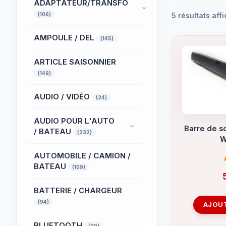
ADAPTATEUR/TRANSFO
(106)
5 résultats aff
AMPOULE / DEL
(145)
ARTICLE SAISONNIER
(149)
AUDIO / VIDÉO
(24)
AUDIO POUR L'AUTO
Barre de s
/ BATEAU
(232)
W
AUTOMOBILE / CAMION /
BATEAU
(109)
BATTERIE / CHARGEUR
(94)
AJOUT
BLUETOOTH