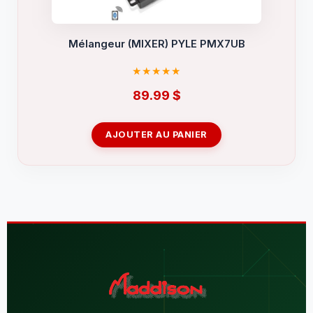
Mélangeur (MIXER) PYLE PMX7UB
89.99
$
AJOUTER AU PANIER