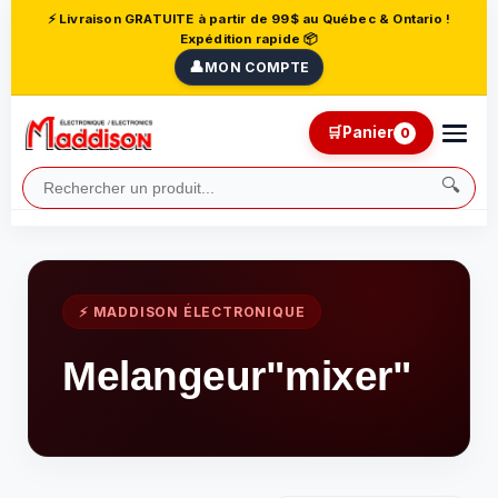
⚡ Livraison GRATUITE à partir de 99$ au Québec & Ontario !
Expédition rapide 📦
👤
MON COMPTE
🛒
Panier
0
🔍
⚡ MADDISON ÉLECTRONIQUE
Melangeur"mixer"