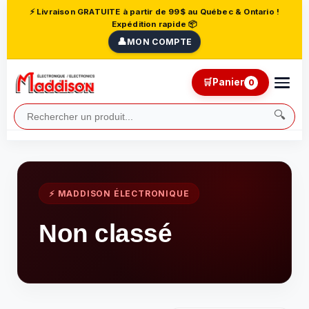
⚡ Livraison GRATUITE à partir de 99$ au Québec & Ontario !
Expédition rapide 📦
👤
MON COMPTE
🛒
Panier
0
🔍
⚡ MADDISON ÉLECTRONIQUE
Non classé