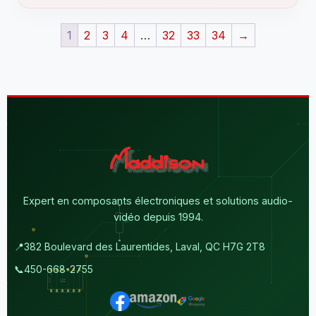
1
2
3
4
…
32
33
34
→
Expert en composants électroniques et solutions audio-
vidéo depuis 1994.
📍
382 Boulevard des Laurentides, Laval, QC H7G 2T8
📞
450-668-2755