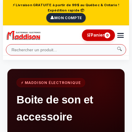
⚡ Livraison GRATUITE à partir de 99$ au Québec & Ontario !
Expédition rapide 📦
👤
MON COMPTE
🛒
Panier
0
🔍
⚡ MADDISON ÉLECTRONIQUE
Boite de son et
accessoire