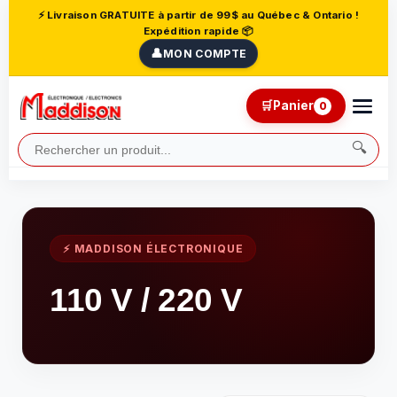
⚡ Livraison GRATUITE à partir de 99$ au Québec & Ontario !
Expédition rapide 📦
👤
MON COMPTE
🛒
Panier
0
🔍
⚡ MADDISON ÉLECTRONIQUE
110 V / 220 V