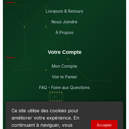
Livraison & Retours
Nous Joindre
À Propos
Votre Compte
Mon Compte
Voir le Panier
FAQ - Foire aux Questions
Ce site utilise des cookies pour
améliorer votre expérience. En
© 2026
Maddison Électronique Inc.
Tous droits réservés.
continuant à naviguer, vous
Accepter
Politique de confidentialité & Cookies
|
Conditions d'utilisation