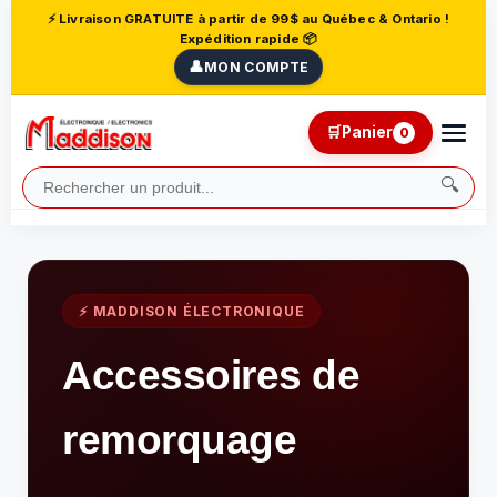
⚡ Livraison GRATUITE à partir de 99$ au Québec & Ontario !
Expédition rapide 📦
👤
MON COMPTE
🛒
Panier
0
🔍
⚡ MADDISON ÉLECTRONIQUE
Accessoires de
remorquage