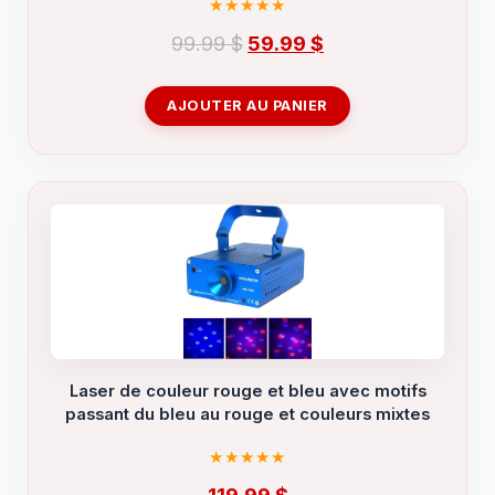
Le
Le
99.99
$
59.99
$
prix
prix
initial
actuel
AJOUTER AU PANIER
était :
est :
99.99 $.
59.99 $.
Laser de couleur rouge et bleu avec motifs
passant du bleu au rouge et couleurs mixtes
119.99
$