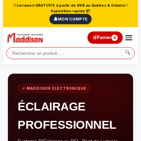
⚡ Livraison GRATUITE à partir de 99$ au Québec & Ontario !
Expédition rapide 📦
👤
MON COMPTE
🛒
Panier
0
🔍
⚡ MADDISON ÉLECTRONIQUE
ÉCLAIRAGE
PROFESSIONNEL