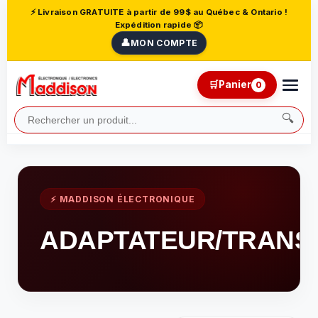
⚡ Livraison GRATUITE à partir de 99$ au Québec & Ontario !
Expédition rapide 📦
👤
MON COMPTE
🛒
Panier
0
🔍
⚡ MADDISON ÉLECTRONIQUE
ADAPTATEUR/TRANS