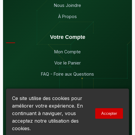
Nous Joindre
À Propos
Votre Compte
Mon Compte
Voir le Panier
FAQ - Foire aux Questions
Ce site utilise des cookies pour
améliorer votre expérience. En
© 2026
Maddison Électronique Inc.
Tous droits réservés.
continuant à naviguer, vous
Accepter
Politique de confidentialité & Cookies
|
Conditions d'utilisation
acceptez notre utilisation des
Numéro d'entreprise du Québec (NEQ) :
1144606069
• TPS :
R138919030RT0001 • TVQ : 10-1702-3051TQ0001
cookies.