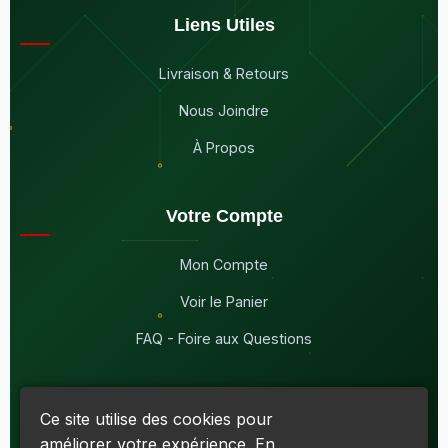
Liens Utiles
Livraison & Retours
Nous Joindre
À Propos
Votre Compte
Mon Compte
Voir le Panier
FAQ - Foire aux Questions
Ce site utilise des cookies pour
améliorer votre expérience. En
© 2026
Maddison Électronique Inc.
Tous droits réservés.