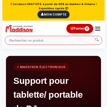
⚡ Livraison GRATUITE à partir de 99$ au Québec & Ontario !
Expédition rapide 📦
👤
MON COMPTE
🛒
Panier
0
🔍
⚡ MADDISON ÉLECTRONIQUE
Support pour
tablette/ portable