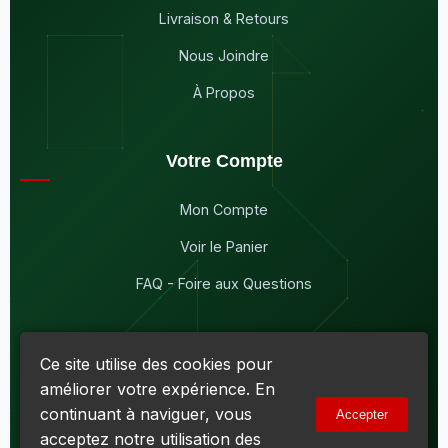
Livraison & Retours
Nous Joindre
À Propos
Votre Compte
Mon Compte
Voir le Panier
FAQ - Foire aux Questions
Ce site utilise des cookies pour
améliorer votre expérience. En
© 2026
Maddison Électronique Inc.
Tous droits réservés.
continuant à naviguer, vous
Accepter
Politique de confidentialité & Cookies
|
Conditions d'utilisation
acceptez notre utilisation des
Numéro d'entreprise du Québec (NEQ) :
1144606069
• TPS :