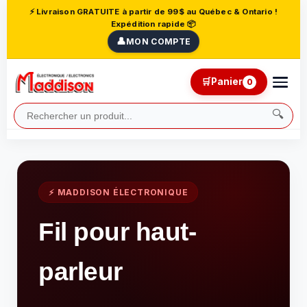
⚡ Livraison GRATUITE à partir de 99$ au Québec & Ontario !
Expédition rapide 📦
👤
MON COMPTE
🛒
Panier
0
🔍
⚡ MADDISON ÉLECTRONIQUE
Fil pour haut-
parleur