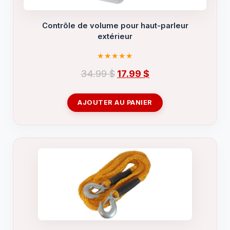
Contrôle de volume pour haut-parleur
extérieur
Le
Le
34.99
$
17.99
$
prix
prix
initial
actuel
AJOUTER AU PANIER
était :
est :
34.99 $.
17.99 $.