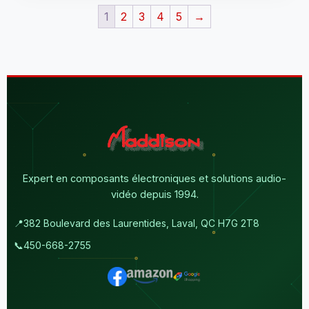
1
2
3
4
5
→
Expert en composants électroniques et solutions audio-
vidéo depuis 1994.
📍
382 Boulevard des Laurentides, Laval, QC H7G 2T8
📞
450-668-2755