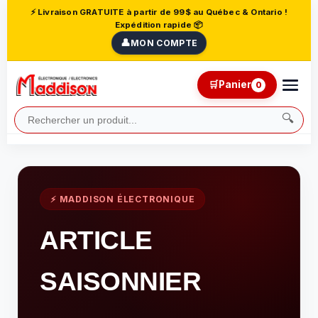
⚡ Livraison GRATUITE à partir de 99$ au Québec & Ontario !
Expédition rapide 📦
👤
MON COMPTE
🛒
Panier
0
🔍
⚡ MADDISON ÉLECTRONIQUE
ARTICLE
SAISONNIER