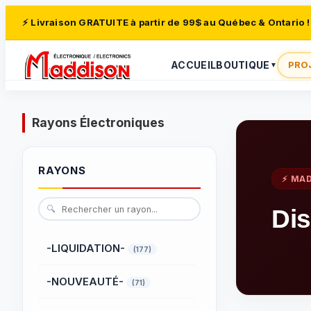
⚡ Livraison GRATUITE à partir de 99$ au Québec & Ontario !
ACCUEIL
BOUTIQUE
PRO
▼
Rayons Électroniques
RAYONS
⚡ MA
🔍
Dis
-LIQUIDATION-
(177)
-NOUVEAUTÉ-
(71)