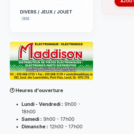
AJOUT
DIVERS / JEUX / JOUET
(53)
ÉCLAIRAGE
PROFESSIONNEL
(32)
ÉLECTRIQUE
(52)
Électronique
(32)
FER A SOUDER
(145)
🕐
Heures d'ouverture
INFORMATIQUE
(184)
Lundi - Vendredi :
9h00 -
MUSIQUE
18h00
(25)
Samedi :
9h00 - 17h00
Non classé
Dimanche :
12h00 - 17h00
(7007)