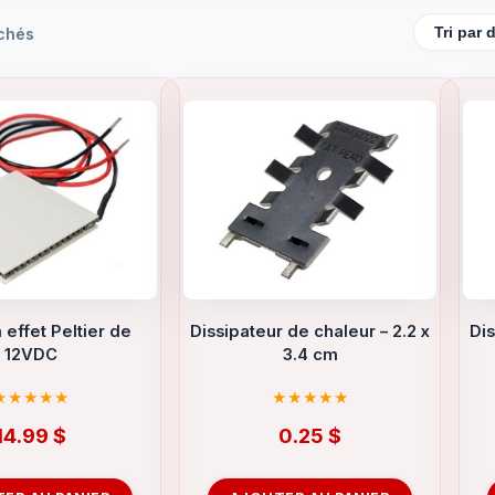
ichés
 effet Peltier de
Dissipateur de chaleur – 2.2 x
Dis
12VDC
3.4 cm
14.99
$
0.25
$