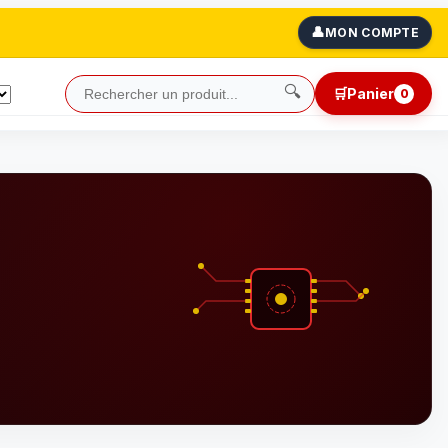
👤
MON COMPTE
🔍
🛒
Panier
0