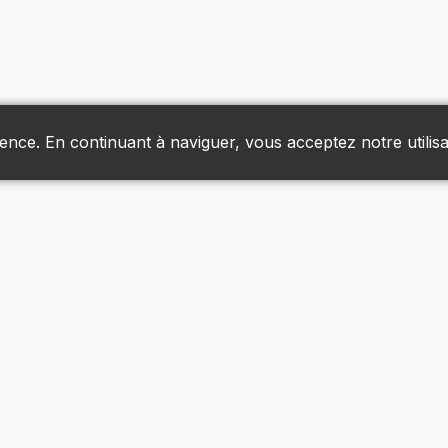
ience. En continuant à naviguer, vous acceptez notre utilisa
Liens Utiles
Livraison & Retours
Nous Joindre