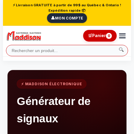
⚡ Livraison GRATUITE à partir de 99$ au Québec & Ontario !
Expédition rapide 📦
👤
MON COMPTE
🛒
Panier
0
🔍
⚡ MADDISON ÉLECTRONIQUE
Générateur de
signaux