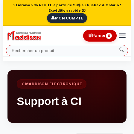
⚡ Livraison GRATUITE à partir de 99$ au Québec & Ontario !
Expédition rapide 📦
👤
MON COMPTE
🛒
Panier
0
🔍
⚡ MADDISON ÉLECTRONIQUE
Support à CI