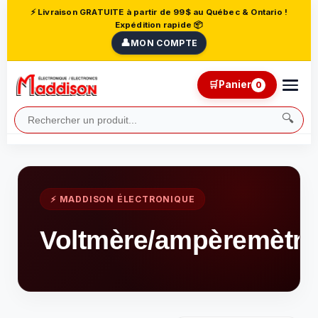
⚡ Livraison GRATUITE à partir de 99$ au Québec & Ontario !
Expédition rapide 📦
👤
MON COMPTE
🛒
Panier
0
🔍
⚡ MADDISON ÉLECTRONIQUE
Voltmère/ampèremètre