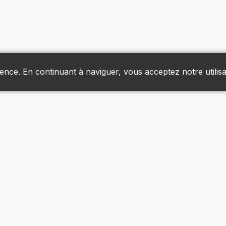
ience. En continuant à naviguer, vous acceptez notre utilisa
Liens Utiles
Livraison & Retours
Nous Joindre