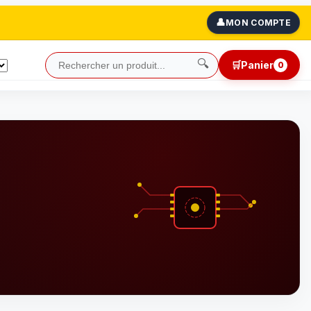
👤
MON COMPTE
🔍
🛒
Panier
0