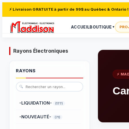
⚡ Livraison GRATUITE à partir de 99$ au Québec & Ontario !
ACCUEIL
BOUTIQUE
PRO
▼
Rayons Électroniques
RAYONS
⚡ MA
🔍
Car
-LIQUIDATION-
(177)
-NOUVEAUTÉ-
(71)