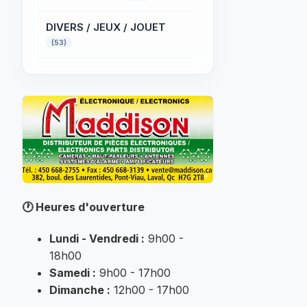
DIVERS / JEUX / JOUET
(53)
ÉCLAIRAGE
PROFESSIONNEL
(32)
ÉLECTRIQUE
(52)
Électronique
(32)
FER A SOUDER
(145)
🕐
Heures d'ouverture
INFORMATIQUE
(184)
Lundi - Vendredi :
9h00 -
MUSIQUE
18h00
(25)
Samedi :
9h00 - 17h00
Non classé
Dimanche :
12h00 - 17h00
(7007)