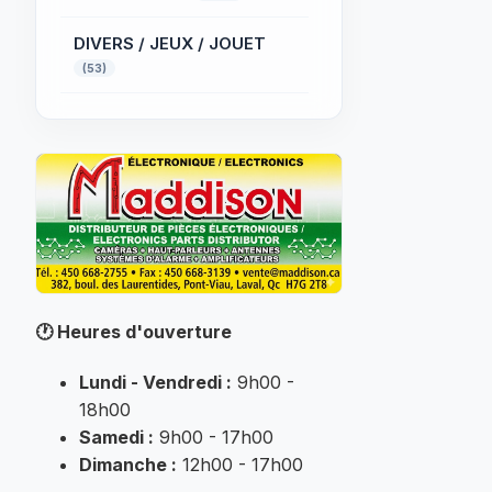
DIVERS / JEUX / JOUET
(53)
ÉCLAIRAGE
PROFESSIONNEL
(32)
ÉLECTRIQUE
(52)
Électronique
(32)
FER A SOUDER
(145)
🕐
Heures d'ouverture
INFORMATIQUE
(184)
Lundi - Vendredi :
9h00 -
MUSIQUE
18h00
(25)
Samedi :
9h00 - 17h00
Non classé
Dimanche :
12h00 - 17h00
(7007)