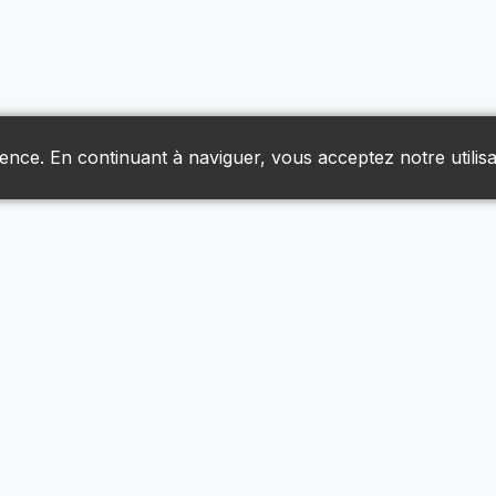
ience. En continuant à naviguer, vous acceptez notre utilisa
Liens Utiles
Livraison & Retours
Nous Joindre