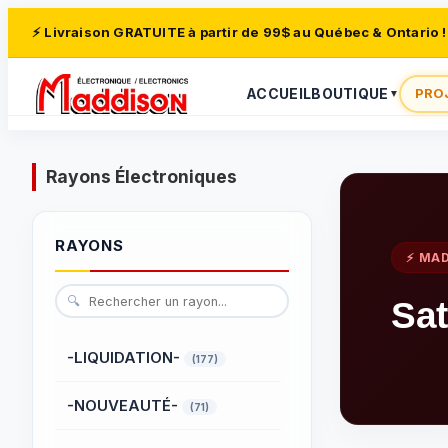
⚡ Livraison GRATUITE à partir de 99$ au Québec & Ontario !
ACCUEIL
BOUTIQUE
PRO
▼
Rayons Électroniques
RAYONS
⚡ MA
🔍
Sat
-LIQUIDATION-
(177)
-NOUVEAUTÉ-
(71)