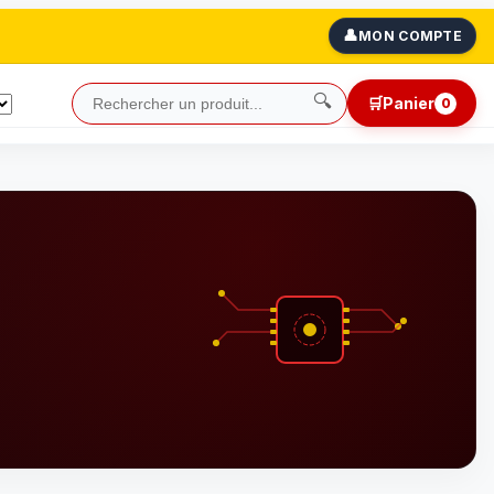
👤
MON COMPTE
🔍
🛒
Panier
0