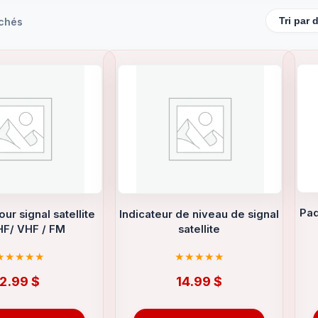
ichés
Paq
ur signal satellite
Indicateur de niveau de signal
HF/ VHF / FM
satellite
2.99
$
14.99
$