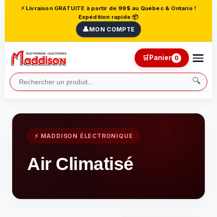
⚡ Livraison GRATUITE à partir de 99$ au Québec & Ontario !
Expédition rapide 📦
👤
MON COMPTE
🛒
Panier
0
🔍
⚡ MADDISON ÉLECTRONIQUE
Air Climatisé