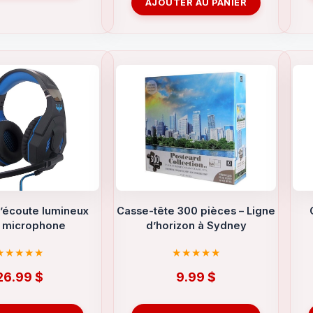
était :
est :
AJOUTER AU PANIER
34.99 $.
18.99 $.
’écoute lumineux
Casse-tête 300 pièces – Ligne
 microphone
d’horizon à Sydney
26.99
$
9.99
$