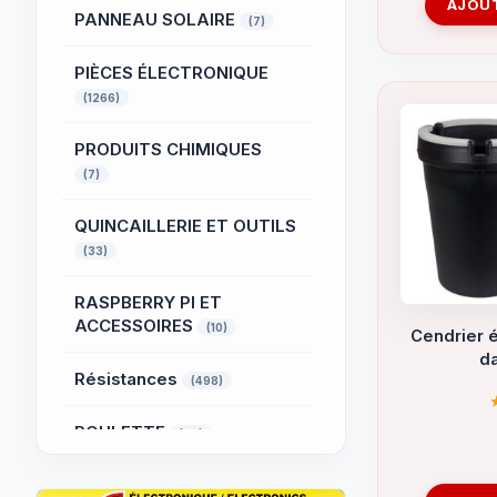
AJOUT
PANNEAU SOLAIRE
(7)
PIÈCES ÉLECTRONIQUE
(1266)
PRODUITS CHIMIQUES
(7)
QUINCAILLERIE ET OUTILS
(33)
RASPBERRY PI ET
ACCESSOIRES
(10)
Cendrier é
da
Résistances
(498)
ROULETTE
(49)
SYSTÈME D'ALARME