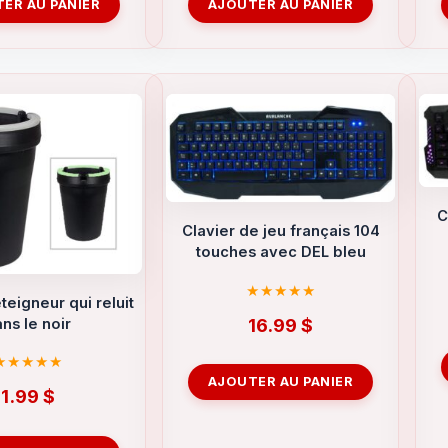
ER AU PANIER
AJOUTER AU PANIER
C
Clavier de jeu français 104
touches avec DEL bleu
teigneur qui reluit
16.99
$
ns le noir
AJOUTER AU PANIER
1.99
$