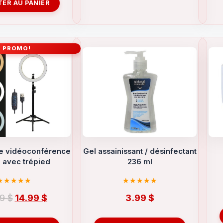
ER AU PANIER
PROMO!
de vidéoconférence
Gel assainissant / désinfectant
l avec trépied
236 ml
Le
Le
99
$
14.99
$
3.99
$
prix
prix