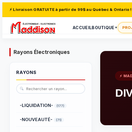
⚡ Livraison GRATUITE à partir de 99$ au Québec & Ontario !
ACCUEIL
BOUTIQUE
PRO
▼
Rayons Électroniques
RAYONS
⚡ MA
🔍
DI
-LIQUIDATION-
(177)
-NOUVEAUTÉ-
(71)