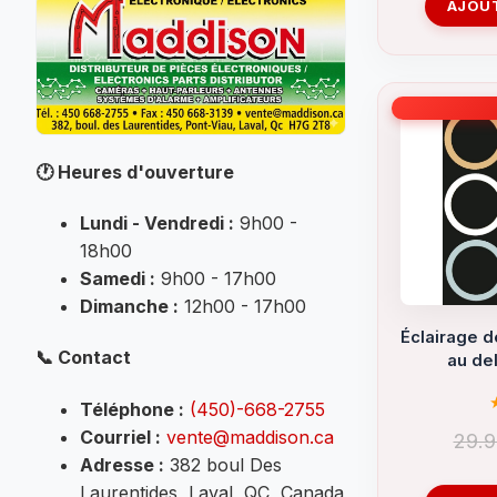
AJOUT
(35)
TÉLÉPHONE
(41)
TERMINAUX
(25)
🕐
Heures d'ouverture
Tube thermo-rétractable
(74)
Lundi - Vendredi :
9h00 -
18h00
Samedi :
9h00 - 17h00
Dimanche :
12h00 - 17h00
Éclairage 
📞
Contact
au de
Téléphone :
(450)-668-2755
Courriel :
vente@maddison.ca
29.
Adresse :
382 boul Des
Laurentides, Laval, QC, Canada