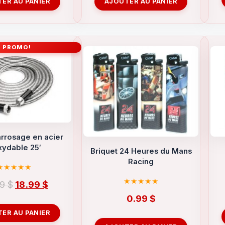
ER AU PANIER
AJOUTER AU PANIER
PROMO!
rrosage en acier
xydable 25′
Briquet 24 Heures du Mans
Racing
Le
Le
99
$
18.99
$
prix
prix
0.99
$
initial
actuel
ER AU PANIER