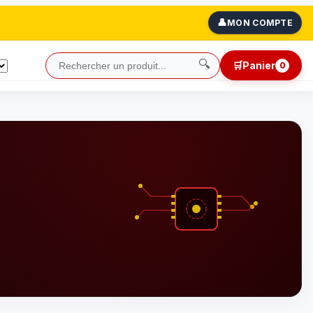
👤
MON COMPTE
🔍
🛒
Panier
0