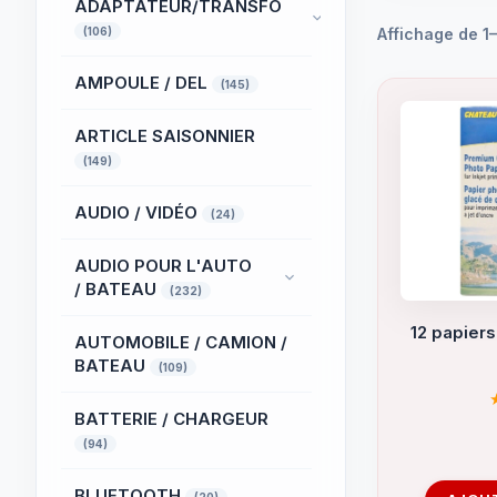
ADAPTATEUR/TRANSFO
(106)
Affichage de 1–
AMPOULE / DEL
(145)
ARTICLE SAISONNIER
(149)
AUDIO / VIDÉO
(24)
AUDIO POUR L'AUTO
/ BATEAU
(232)
12 papiers
AUTOMOBILE / CAMION /
BATEAU
(109)
BATTERIE / CHARGEUR
(94)
BLUETOOTH