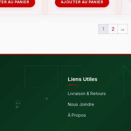
initial
actuel
ER AU PANIER
AJOUTER AU PANIER
était :
est :
29.99 $.
14.99 $.
1
2
→
Liens Utiles
Livraison & Retours
Nous Joindre
À Propos