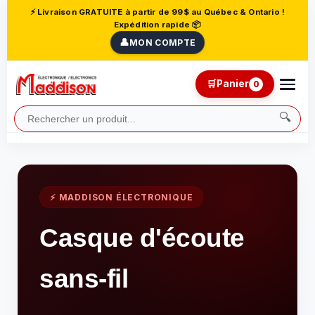
⚡ Livraison GRATUITE à partir de 99$ au Québec & Ontario !
Expédition rapide 📦
👤
MON COMPTE
🛒
Panier
0
🔍
⚡ MADDISON ÉLECTRONIQUE
Casque d'écoute
sans-fil