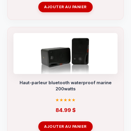
initial
actuel
AJOUTER AU PANIER
était :
est :
24.99 $.
12.99 $.
Haut-parleur bluetooth waterproof marine
200watts
84.99
$
AJOUTER AU PANIER