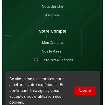
Nous Joindre
À Propos
Votre Compte
Mon Compte
Voir le Panier
FAQ - Foire aux Questions
Ce site utilise des cookies pour
améliorer votre expérience. En
© 2026
Maddison Électronique Inc.
Tous droits réservés.
continuant à naviguer, vous
Accepter
Politique de confidentialité & Cookies
|
Conditions d'utilisation
acceptez notre utilisation des
Numéro d'entreprise du Québec (NEQ) :
1144606069
• TPS :
R138919030RT0001 • TVQ : 10-1702-3051TQ0001
cookies.