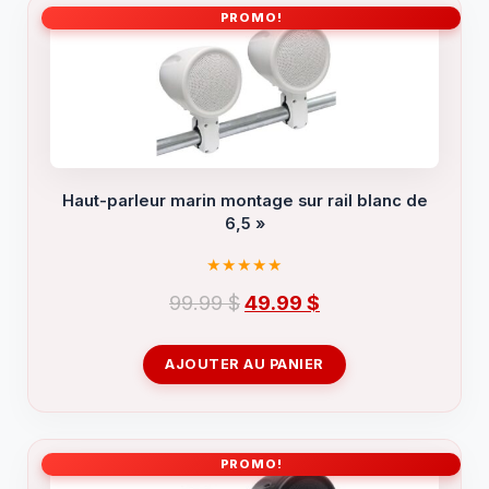
PROMO!
Haut-parleur marin montage sur rail blanc de
6,5 »
Le
Le
99.99
$
49.99
$
prix
prix
initial
actuel
AJOUTER AU PANIER
était :
est :
99.99 $.
49.99 $.
PROMO!