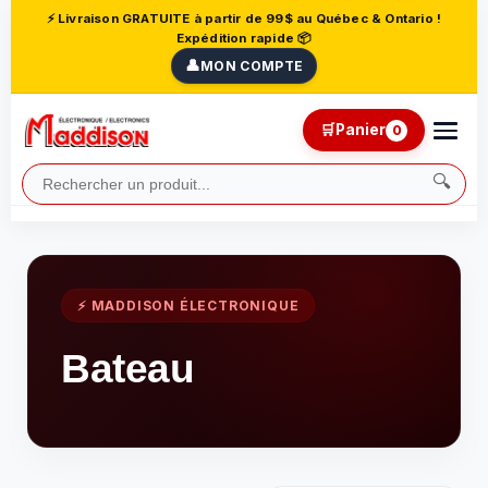
⚡ Livraison GRATUITE à partir de 99$ au Québec & Ontario !
Expédition rapide 📦
👤
MON COMPTE
🛒
Panier
0
🔍
⚡ MADDISON ÉLECTRONIQUE
Bateau