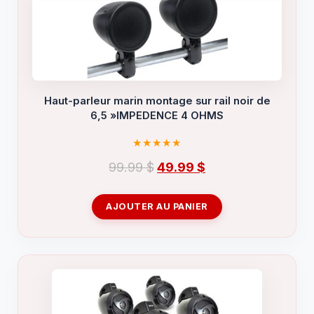
Haut-parleur marin montage sur rail noir de
6,5 »IMPEDENCE 4 OHMS
Le
Le
99.99
$
49.99
$
prix
prix
initial
actuel
AJOUTER AU PANIER
était :
est :
99.99 $.
49.99 $.