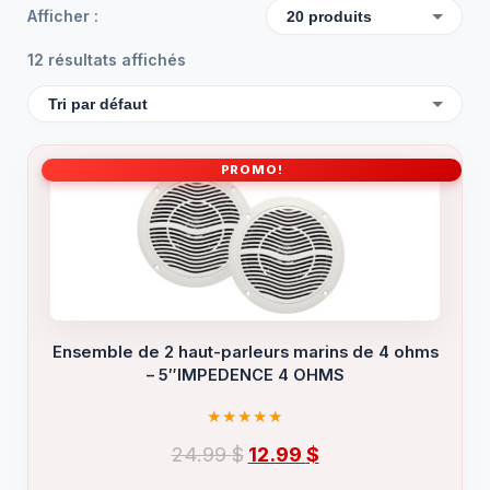
Afficher :
12 résultats affichés
PROMO!
Ensemble de 2 haut-parleurs marins de 4 ohms
– 5″IMPEDENCE 4 OHMS
Le
Le
24.99
$
12.99
$
prix
prix