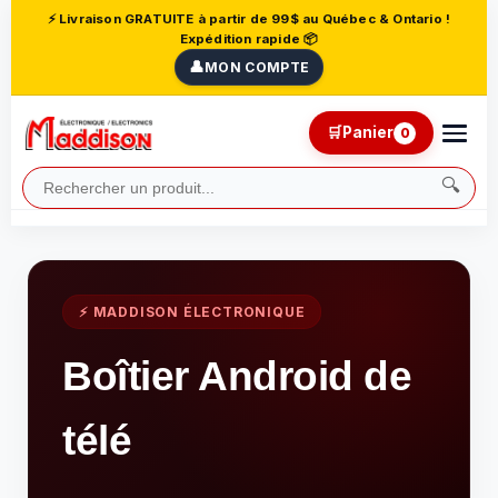
⚡ Livraison GRATUITE à partir de 99$ au Québec & Ontario !
Expédition rapide 📦
👤
MON COMPTE
🛒
Panier
0
🔍
⚡ MADDISON ÉLECTRONIQUE
Boîtier Android de
télé