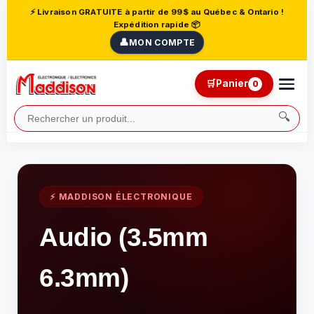
⚡ Livraison GRATUITE à partir de 99$ au Québec & Ontario !
Expédition rapide 📦
👤
MON COMPTE
🛒
Panier
0
🔍
⚡ MADDISON ÉLECTRONIQUE
Audio (3.5mm
6.3mm)