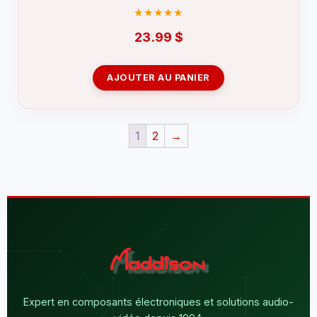
23.99
$
AJOUTER AU PANIER
1
2
→
Expert en composants électroniques et solutions audio-