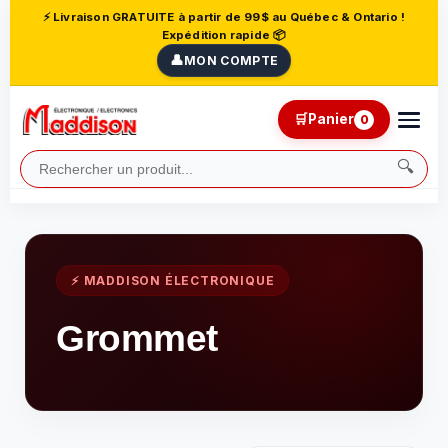
⚡ Livraison GRATUITE à partir de 99$ au Québec & Ontario !
Expédition rapide 📦
👤
MON COMPTE
🛒
Panier
0
🔍
⚡ MADDISON ÉLECTRONIQUE
Grommet