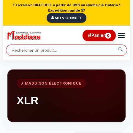
⚡ Livraison GRATUITE à partir de 99$ au Québec & Ontario !
Expédition rapide 📦
👤
MON COMPTE
🛒
Panier
0
🔍
⚡ MADDISON ÉLECTRONIQUE
XLR