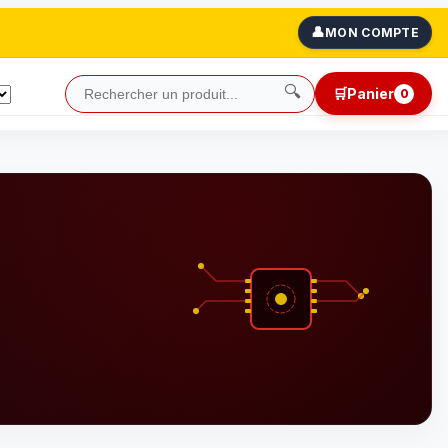
👤
MON COMPTE
🔍
🛒
Panier
0