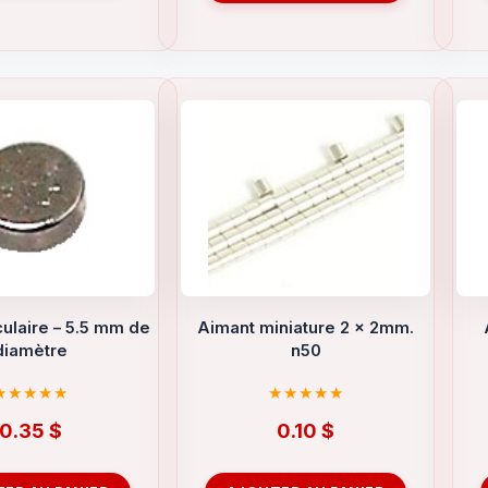
culaire – 5.5 mm de
Aimant miniature 2 x 2mm.
diamètre
n50
0.35
$
0.10
$