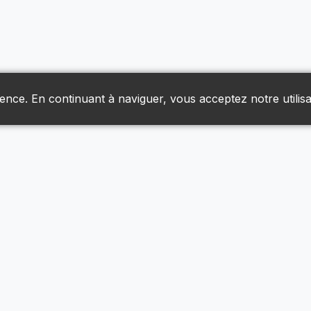
ience. En continuant à naviguer, vous acceptez notre utilisa
Liens Utiles
Livraison & Retours
Nous Joindre