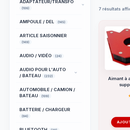
ADAPTATEUR/TRANSFO
(106)
7 résultats aff
AMPOULE / DEL
(145)
ARTICLE SAISONNIER
(149)
AUDIO / VIDÉO
(24)
AUDIO POUR L'AUTO
/ BATEAU
(232)
Aimant à 
supp
AUTOMOBILE / CAMION /
BATEAU
(109)
BATTERIE / CHARGEUR
(94)
AJOUT
BLUETOOTH