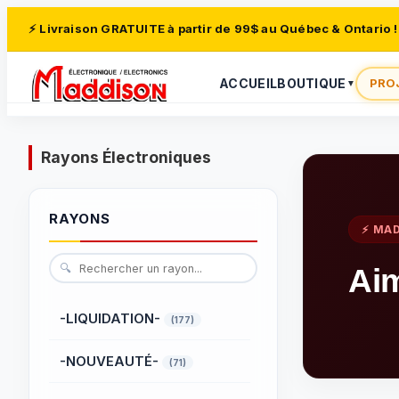
⚡ Livraison GRATUITE à partir de 99$ au Québec & Ontario !
ACCUEIL
BOUTIQUE
PRO
▼
Rayons Électroniques
RAYONS
⚡ MA
🔍
Ai
-LIQUIDATION-
(177)
-NOUVEAUTÉ-
(71)