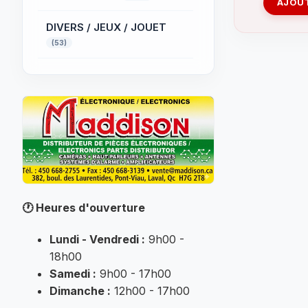
AJOUT
DIVERS / JEUX / JOUET
(53)
ÉCLAIRAGE
PROFESSIONNEL
(32)
ÉLECTRIQUE
(52)
Électronique
(32)
FER A SOUDER
(145)
🕐
Heures d'ouverture
INFORMATIQUE
(184)
Lundi - Vendredi :
9h00 -
MUSIQUE
18h00
(25)
Samedi :
9h00 - 17h00
Non classé
Dimanche :
12h00 - 17h00
(7007)