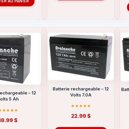
ER AU PANIER
Batterie rechargeable – 12
Bat
rechargeable – 12
Volts 7.0A
olts 5 Ah
22.99
$
18.99
$