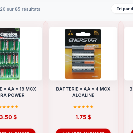
20 sur 85 résultats
E « AA » 18 MCX
BATTERIE « AA » 4 MCX
B
TRA POWER
ALCALINE
3.50
$
1.75
$