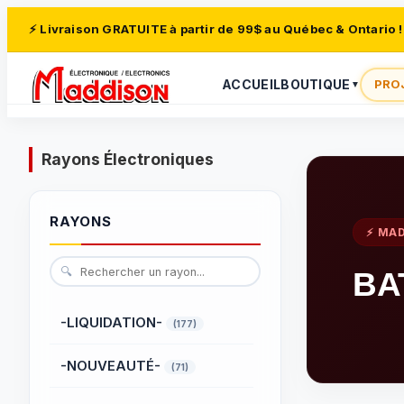
⚡ Livraison GRATUITE à partir de 99$ au Québec & Ontario !
ACCUEIL
BOUTIQUE
PRO
▼
Rayons Électroniques
RAYONS
⚡ MA
🔍
BA
-LIQUIDATION-
(177)
-NOUVEAUTÉ-
(71)