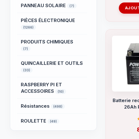
PANNEAU SOLAIRE
(7)
AJOUT
PIÈCES ÉLECTRONIQUE
(1266)
PRODUITS CHIMIQUES
(7)
QUINCAILLERIE ET OUTILS
(33)
RASPBERRY PI ET
ACCESSOIRES
(10)
Batterie re
Résistances
26Ah
(498)
ROULETTE
(49)
SYSTÈME D'ALARME