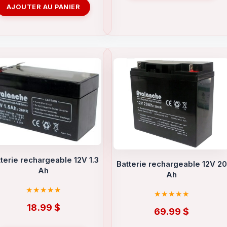
AJOUTER AU PANIER
terie rechargeable 12V 1.3
Batterie rechargeable 12V 20
Ah
Ah
18.99
$
69.99
$