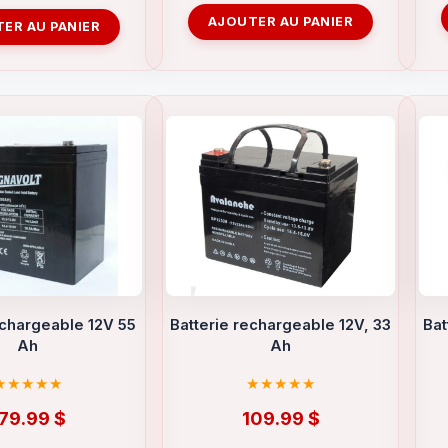
AJOUTER AU PANIER
ER AU PANIER
echargeable 12V 55
Batterie rechargeable 12V, 33
Bat
Ah
Ah
179.99
$
109.99
$