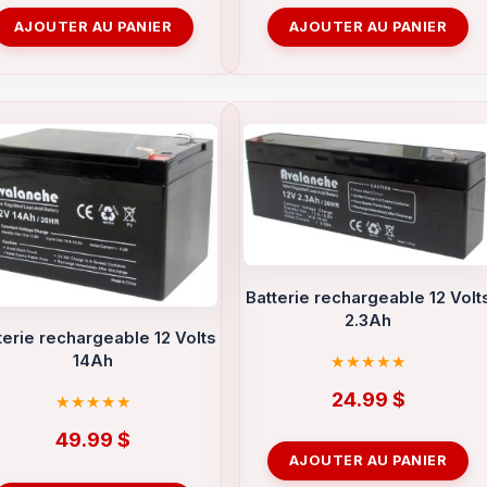
AJOUTER AU PANIER
AJOUTER AU PANIER
Batterie rechargeable 12 Volt
2.3Ah
terie rechargeable 12 Volts
14Ah
24.99
$
49.99
$
AJOUTER AU PANIER