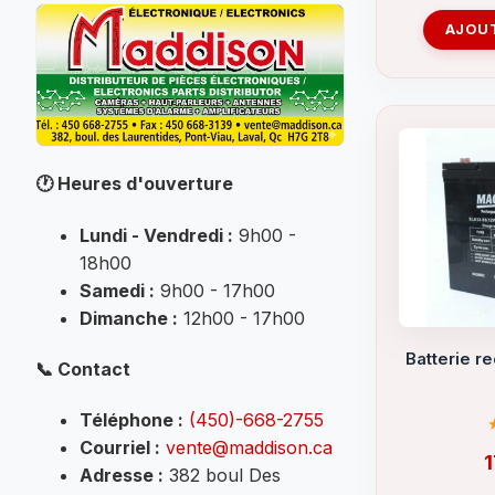
(35)
AJOUT
TÉLÉPHONE
(41)
TERMINAUX
(25)
Tube thermo-rétractable
🕐
Heures d'ouverture
(74)
Lundi - Vendredi :
9h00 -
18h00
Samedi :
9h00 - 17h00
Dimanche :
12h00 - 17h00
Batterie r
📞
Contact
Téléphone :
(450)-668-2755
Courriel :
vente@maddison.ca
Adresse :
382 boul Des