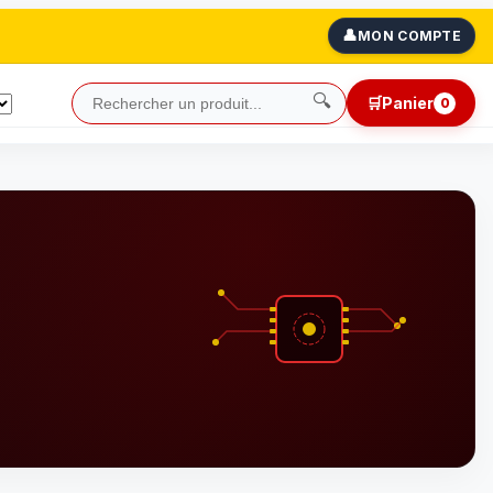
👤
MON COMPTE
🔍
🛒
Panier
0