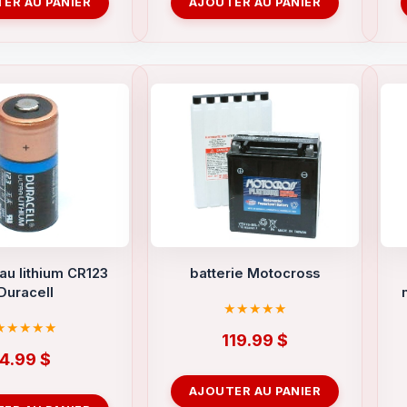
ER AU PANIER
AJOUTER AU PANIER
 au lithium CR123
batterie Motocross
Duracell
119.99
$
4.99
$
AJOUTER AU PANIER