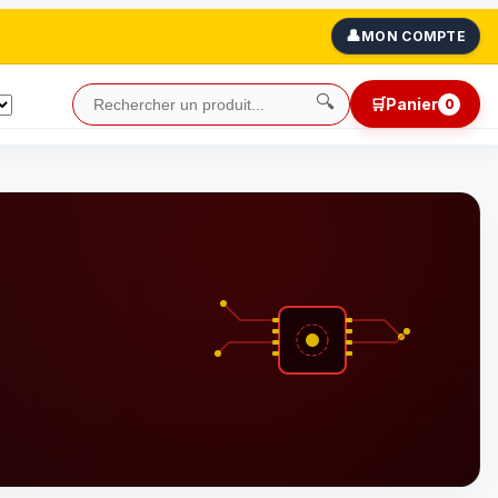
👤
MON COMPTE
🔍
🛒
Panier
0