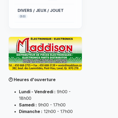
DIVERS / JEUX / JOUET
(53)
ÉCLAIRAGE
PROFESSIONNEL
(32)
ÉLECTRIQUE
(52)
Électronique
(32)
FER A SOUDER
(145)
🕐
Heures d'ouverture
INFORMATIQUE
(184)
Lundi - Vendredi :
9h00 -
MUSIQUE
18h00
(25)
Samedi :
9h00 - 17h00
Non classé
Dimanche :
12h00 - 17h00
(7007)