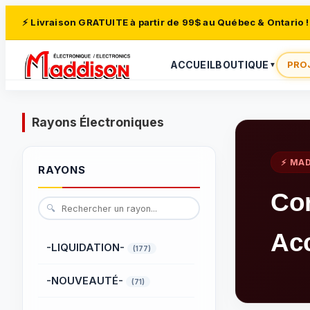
⚡ Livraison GRATUITE à partir de 99$ au Québec & Ontario !
ACCUEIL
BOUTIQUE
PRO
▼
Rayons Électroniques
⚡ MA
RAYONS
Co
🔍
Ac
-LIQUIDATION-
(177)
-NOUVEAUTÉ-
(71)