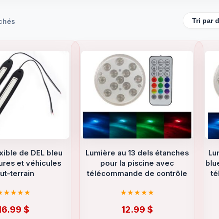
ichés
xible de DEL bleu
Lumière au 13 dels étanches
Lu
ures et véhicules
pour la piscine avec
blu
ut-terrain
télécommande de contrôle
t
16.99
$
12.99
$