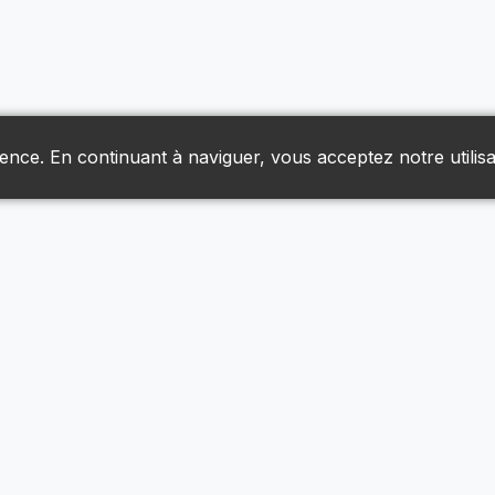
ience. En continuant à naviguer, vous acceptez notre utilisa
Liens Utiles
Livraison & Retours
Nous Joindre