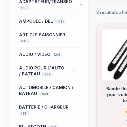
ADAPTATEUR/TRANSFO
(106)
3 résultats aff
AMPOULE / DEL
(145)
ARTICLE SAISONNIER
(149)
AUDIO / VIDÉO
(24)
AUDIO POUR L'AUTO
/ BATEAU
(232)
AUTOMOBILE / CAMION /
Bande fle
BATEAU
(109)
pour voit
to
BATTERIE / CHARGEUR
(94)
BLUETOOTH