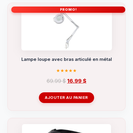
PROMO!
Lampe loupe avec bras articulé en métal
Le
Le
69.99
$
16.99
$
prix
prix
initial
actuel
AJOUTER AU PANIER
était :
est :
69.99 $.
16.99 $.