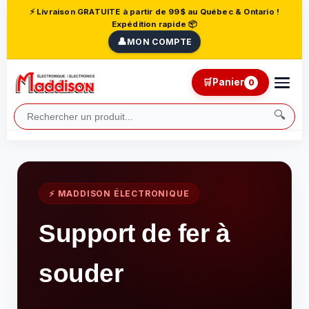
⚡ Livraison GRATUITE à partir de 99$ au Québec & Ontario !
Expédition rapide 📦
👤
MON COMPTE
🛒
Panier
0
🔍
⚡ MADDISON ÉLECTRONIQUE
Support de fer à
souder