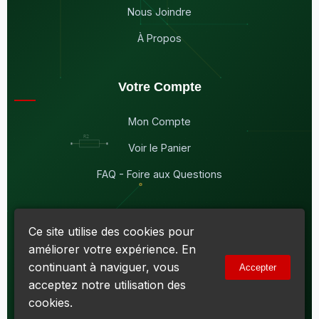
Nous Joindre
À Propos
Votre Compte
Mon Compte
Voir le Panier
FAQ - Foire aux Questions
Ce site utilise des cookies pour
améliorer votre expérience. En
© 2026
Maddison Électronique Inc.
Tous droits réservés.
continuant à naviguer, vous
Accepter
Politique de confidentialité & Cookies
|
Conditions d'utilisation
acceptez notre utilisation des
Numéro d'entreprise du Québec (NEQ) :
1144606069
• TPS :
R138919030RT0001 • TVQ : 10-1702-3051TQ0001
cookies.