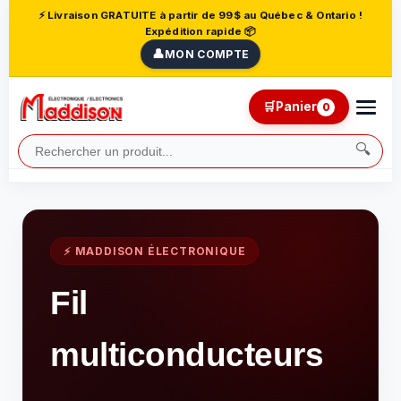
⚡ Livraison GRATUITE à partir de 99$ au Québec & Ontario !
Expédition rapide 📦
👤
MON COMPTE
🛒
Panier
0
🔍
⚡ MADDISON ÉLECTRONIQUE
Fil
multiconducteurs