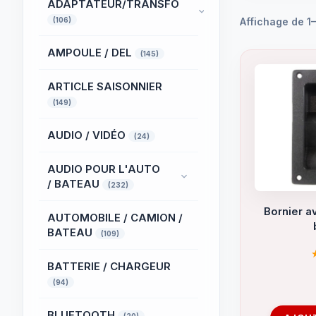
ADAPTATEUR/TRANSFO
(106)
Affichage de 1–
AMPOULE / DEL
(145)
ARTICLE SAISONNIER
(149)
AUDIO / VIDÉO
(24)
AUDIO POUR L'AUTO
/ BATEAU
(232)
Bornier a
AUTOMOBILE / CAMION /
BATEAU
(109)
BATTERIE / CHARGEUR
(94)
BLUETOOTH