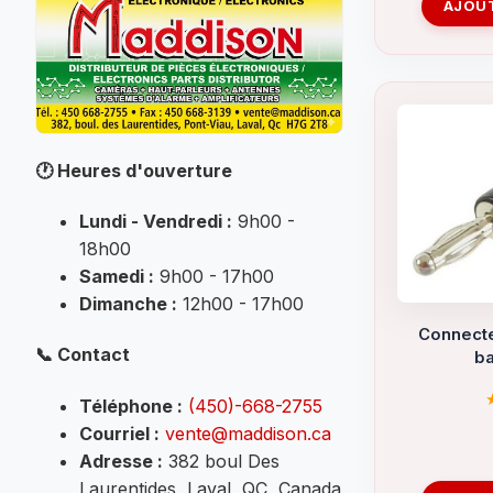
AJOUT
(35)
TÉLÉPHONE
(41)
TERMINAUX
(25)
🕐
Heures d'ouverture
Tube thermo-rétractable
(74)
Lundi - Vendredi :
9h00 -
18h00
Samedi :
9h00 - 17h00
Dimanche :
12h00 - 17h00
Connecte
📞
Contact
ba
Téléphone :
(450)-668-2755
Courriel :
vente@maddison.ca
Adresse :
382 boul Des
Laurentides, Laval, QC, Canada