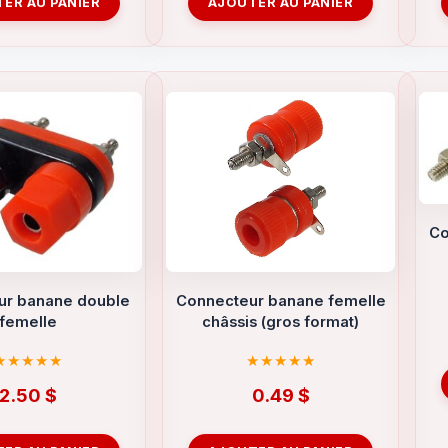
ER AU PANIER
AJOUTER AU PANIER
Co
ur banane double
Connecteur banane femelle
femelle
châssis (gros format)
2.50
$
0.49
$