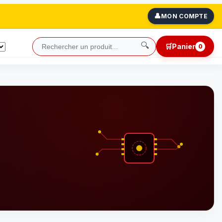
👤
MON COMPTE
🔍
🛒
Panier
0