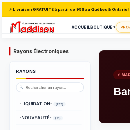
⚡ Livraison GRATUITE à partir de 99$ au Québec & Ontario !
ACCUEIL
BOUTIQUE
PRO
▼
Rayons Électroniques
RAYONS
⚡ MA
🔍
Ba
-LIQUIDATION-
(177)
-NOUVEAUTÉ-
(71)