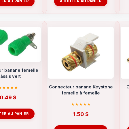
ER AU PANIER
AJOUTER AU PANIER
r banane femelle
âssis vert
Connecteur banane Keystone
C
femelle à femelle
0.49
$
1.50
$
ER AU PANIER