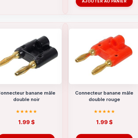
AJOUTER AU PANIER
onnecteur banane mâle
Connecteur banane mâle
double noir
double rouge
1.99
$
1.99
$