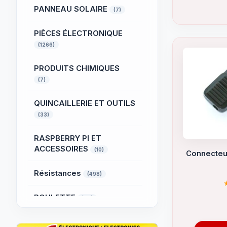
PANNEAU SOLAIRE
(7)
PIÈCES ÉLECTRONIQUE
(1266)
PRODUITS CHIMIQUES
(7)
QUINCAILLERIE ET OUTILS
(33)
RASPBERRY PI ET
ACCESSOIRES
(10)
Connecteur
Résistances
(498)
ROULETTE
(49)
SYSTÈME D'ALARME