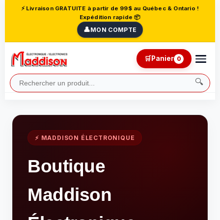
⚡ Livraison GRATUITE à partir de 99$ au Québec & Ontario !
Expédition rapide 📦
👤
MON COMPTE
🛒
Panier
0
🔍
⚡ MADDISON ÉLECTRONIQUE
Boutique
Maddison