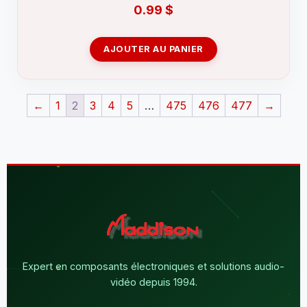
0.99
$
AJOUTER AU PANIER
←
1
2
3
4
5
…
475
476
477
→
Expert en composants électroniques et solutions audio-
vidéo depuis 1994.