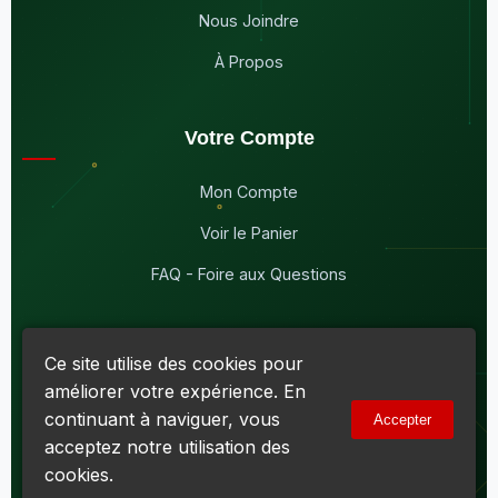
Nous Joindre
À Propos
Votre Compte
Mon Compte
Voir le Panier
FAQ - Foire aux Questions
Ce site utilise des cookies pour
améliorer votre expérience. En
© 2026
Maddison Électronique Inc.
Tous droits réservés.
continuant à naviguer, vous
Accepter
Politique de confidentialité & Cookies
|
Conditions d'utilisation
acceptez notre utilisation des
Numéro d'entreprise du Québec (NEQ) :
1144606069
• TPS :
R138919030RT0001 • TVQ : 10-1702-3051TQ0001
cookies.