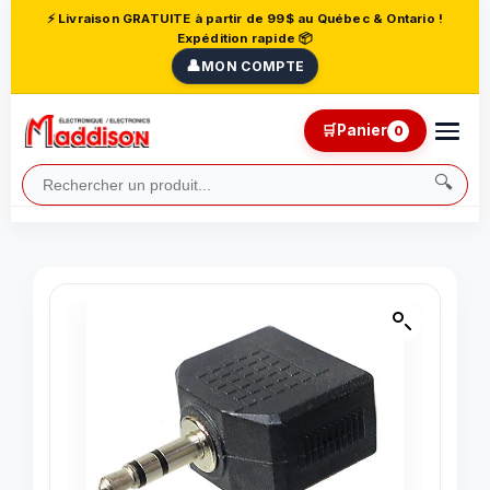
⚡ Livraison GRATUITE à partir de 99$ au Québec & Ontario !
Expédition rapide 📦
👤
MON COMPTE
🛒
Panier
0
🔍