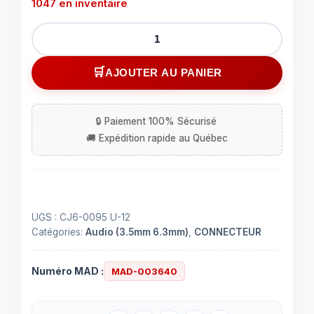
1047 en inventaire
quantité
de
Adaptateur
AJOUTER AU PANIER
1/8"
male
stéréo
à
2x1/8"
fem.
stéréo
UGS :
CJ6-0095 U-12
Catégories:
Audio (3.5mm 6.3mm)
,
CONNECTEUR
Numéro MAD :
MAD-003640