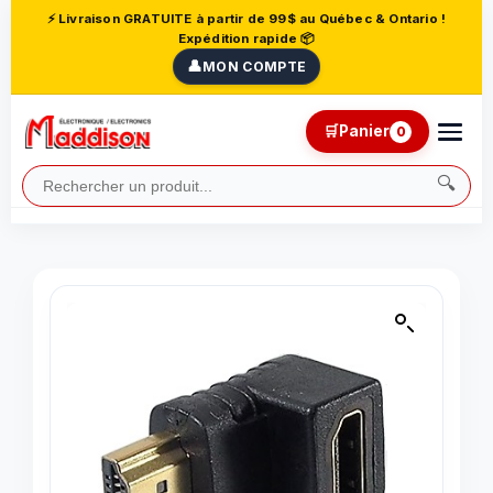
⚡ Livraison GRATUITE à partir de 99$ au Québec & Ontario !
Expédition rapide 📦
👤
MON COMPTE
🛒
Panier
0
🔍