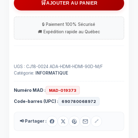
AJOUTER AU PANIER
90°
pour
connecteur
HDMI
UGS :
CJ18-0024 ADA-HDMI-HDMI-90D-M/F
Catégorie:
INFORMATIQUE
Numéro MAD :
MAD-019373
Code-barres (UPC) :
690780068972
📢 Partager :
🔗