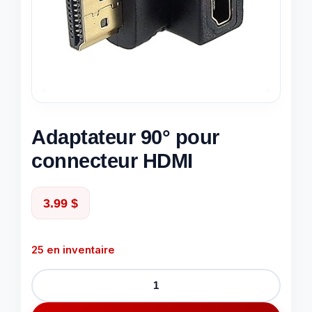
Adaptateur 90° pour
connecteur HDMI
3.99
$
25 en inventaire
quantité
de
Adaptateur