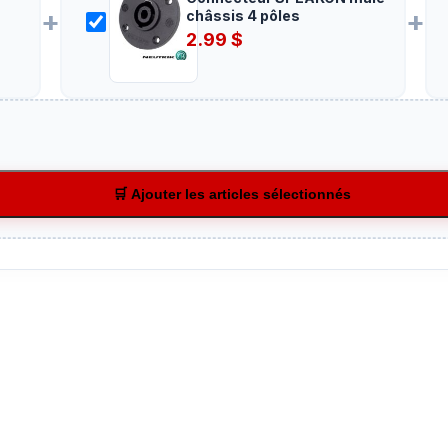
+
+
châssis 4 pôles
2.99
$
🛒 Ajouter les articles sélectionnés