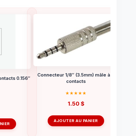
Connecteur 1/8″ (3.5mm) mâle à 4
ntacts 0.156″
contacts
1.50
$
AJOUTER AU PANIER
NIER