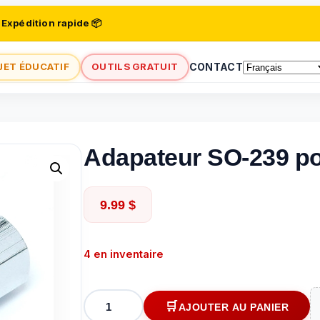
 Expédition rapide 📦
JET ÉDUCATIF
OUTILS GRATUIT
CONTACT
Adapateur SO-239 po
9.99
$
4 en inventaire
quantité
AJOUTER AU PANIER
de