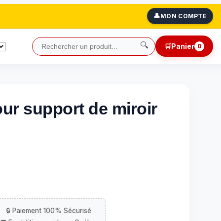
👤
MON COMPTE
🔍
🛒
Panier
0
ur support de miroir