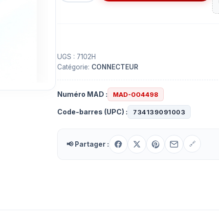
Adapateur
SO-
239
pour
support
UGS :
7102H
Catégorie:
CONNECTEUR
de
miroir
Numéro MAD :
MAD-004498
Code-barres (UPC) :
734139091003
📢 Partager :
🔗