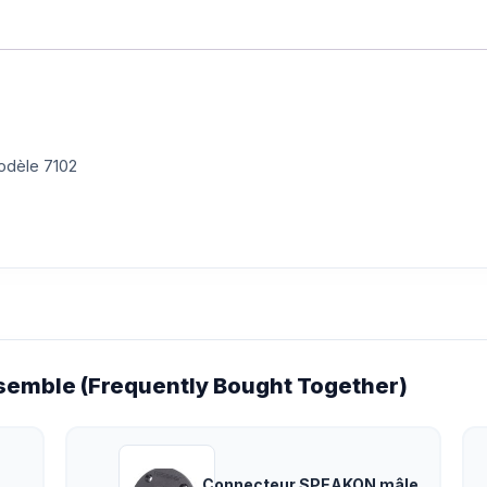
odèle 7102
emble (Frequently Bought Together)
Connecteur SPEAKON mâle