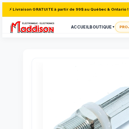
⚡ Livraison GRATUITE à partir de 99$ au Québec & Ontario !
ACCUEIL
BOUTIQUE
PRO
▼