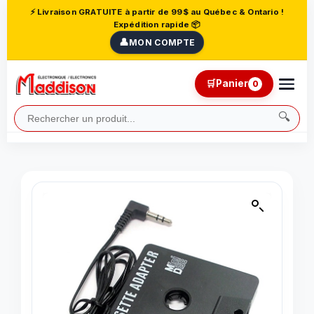
⚡ Livraison GRATUITE à partir de 99$ au Québec & Ontario !
Expédition rapide 📦
👤
MON COMPTE
🛒
Panier
0
🔍