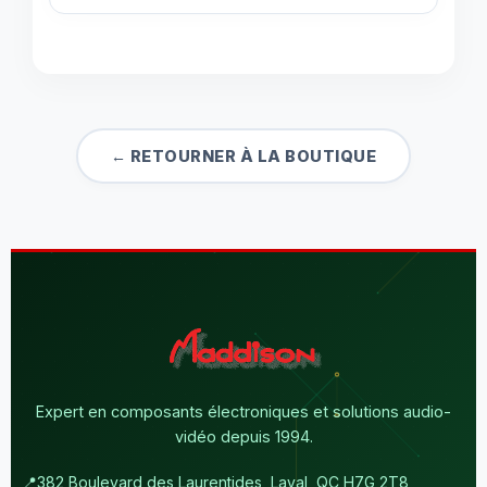
← RETOURNER À LA BOUTIQUE
Expert en composants électroniques et solutions audio-
vidéo depuis 1994.
📍
382 Boulevard des Laurentides, Laval, QC H7G 2T8