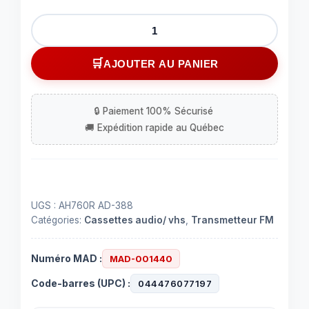
quantité
de
Adapatateur
AJOUTER AU PANIER
de
cassette
pour
la
voiture
UGS :
AH760R AD-388
Catégories:
Cassettes audio/ vhs
,
Transmetteur FM
Numéro MAD :
MAD-001440
Code-barres (UPC) :
044476077197