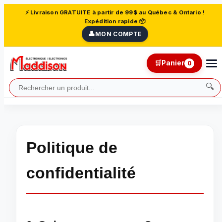
⚡ Livraison GRATUITE à partir de 99$ au Québec & Ontario !
Expédition rapide 📦
👤
MON COMPTE
🛒
Panier
0
🔍
Politique de
confidentialité