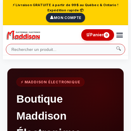
⚡ Livraison GRATUITE à partir de 99$ au Québec & Ontario !
Expédition rapide 📦
👤
MON COMPTE
🛒
Panier
0
🔍
⚡ MADDISON ÉLECTRONIQUE
Boutique
Maddison