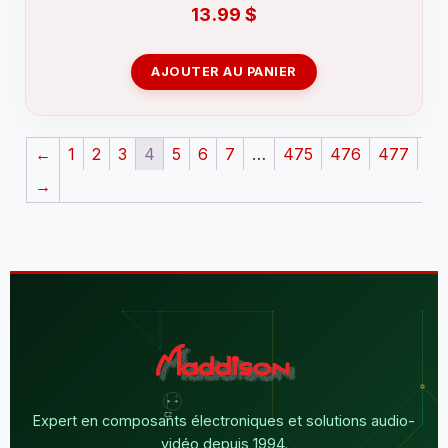
13.99
$
AJOUTER AU PANIER
←
1
2
3
4
5
6
7
…
475
476
477
→
Expert en composants électroniques et solutions audio-
vidéo depuis 1994.