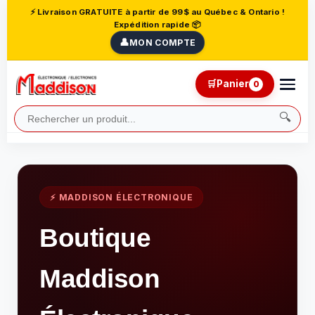
⚡ Livraison GRATUITE à partir de 99$ au Québec & Ontario !
Expédition rapide 📦
👤
MON COMPTE
🛒
Panier
0
🔍
⚡ MADDISON ÉLECTRONIQUE
Boutique
Maddison