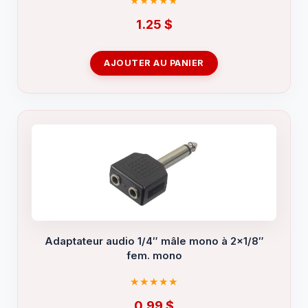
1.25
$
AJOUTER AU PANIER
Adaptateur audio 1/4″ mâle mono à 2×1/8″
fem. mono
0.99
$