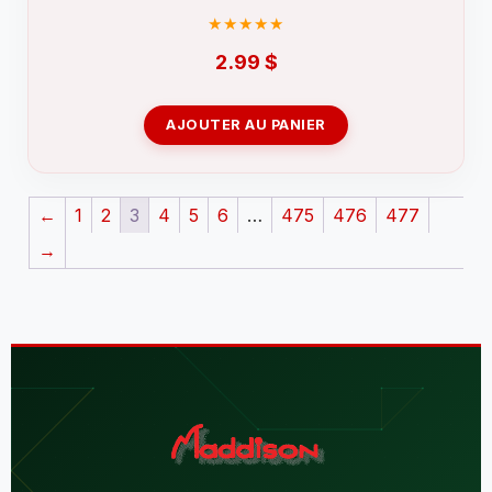
2.99
$
AJOUTER AU PANIER
←
1
2
3
4
5
6
…
475
476
477
→