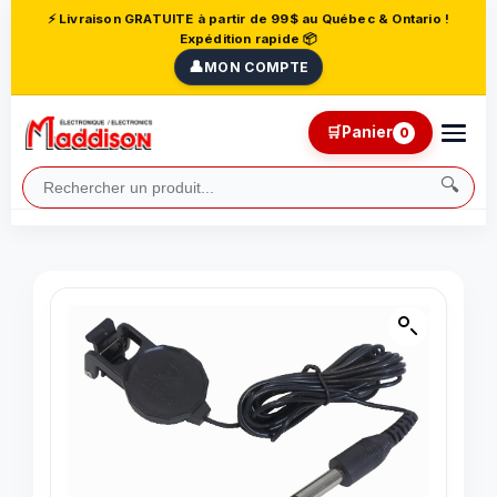
⚡ Livraison GRATUITE à partir de 99$ au Québec & Ontario !
Expédition rapide 📦
👤
MON COMPTE
🛒
Panier
0
🔍