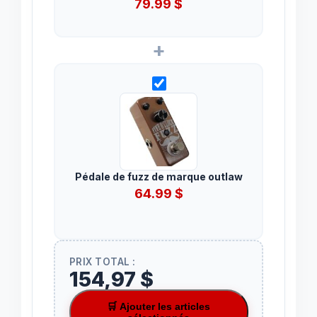
79.99
$
+
Pédale de fuzz de marque outlaw
64.99
$
PRIX TOTAL :
154,97 $
🛒 Ajouter les articles