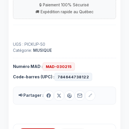
ou
instruments
acoustiques
UGS :
PICKUP-50
Catégorie:
MUSIQUE
Numéro MAD :
MAD-030215
Code-barres (UPC) :
784644738122
📢 Partager :
🔗