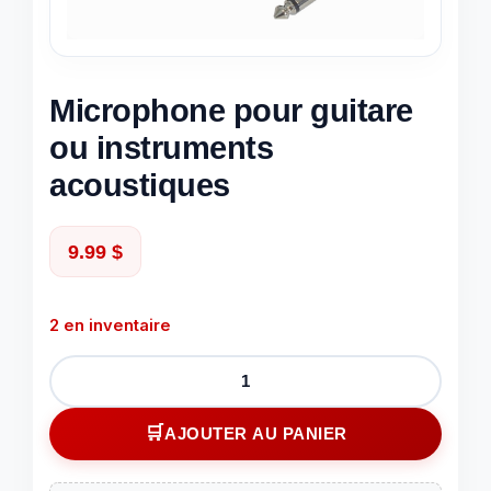
Microphone pour guitare
ou instruments
acoustiques
9.99
$
2 en inventaire
quantité
de
Microphone
AJOUTER AU PANIER
pour
guitare