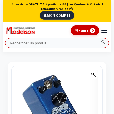
⚡ Livraison GRATUITE à partir de 99$ au Québec & Ontario !
Expédition rapide 📦
👤
MON COMPTE
🛒
Panier
0
🔍