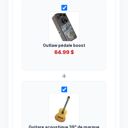
Outlaw pédale boost
64.99
$
+
Guitare acoustique 39" de marque