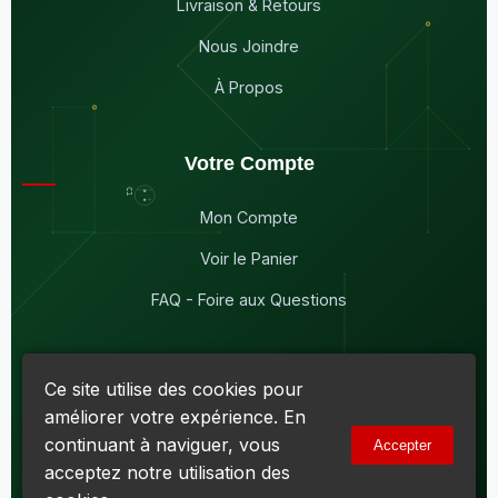
Livraison & Retours
Nous Joindre
À Propos
Votre Compte
Mon Compte
Voir le Panier
FAQ - Foire aux Questions
Ce site utilise des cookies pour
améliorer votre expérience. En
© 2026
Maddison Électronique Inc.
Tous droits réservés.
continuant à naviguer, vous
Accepter
Politique de confidentialité & Cookies
|
Conditions d'utilisation
acceptez notre utilisation des
Numéro d'entreprise du Québec (NEQ) :
1144606069
• TPS :
R138919030RT0001 • TVQ : 10-1702-3051TQ0001