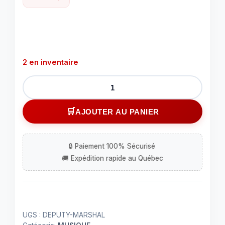
2 en inventaire
quantité
de
Outlaw
AJOUTER AU PANIER
pédale
distorsion-
style
plexi
UGS :
DEPUTY-MARSHAL