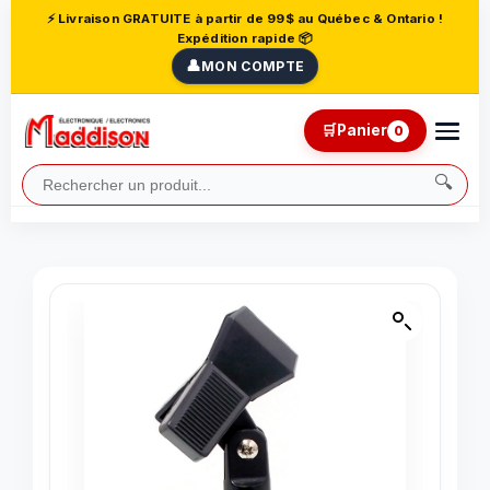
⚡ Livraison GRATUITE à partir de 99$ au Québec & Ontario !
Expédition rapide 📦
👤
MON COMPTE
🛒
Panier
0
🔍