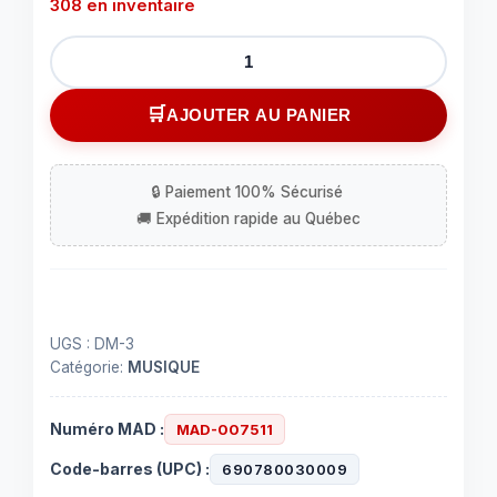
308 en inventaire
quantité
de
Support
AJOUTER AU PANIER
à
microphone
sur
trépied
UGS :
DM-3
Catégorie:
MUSIQUE
Numéro MAD :
MAD-007511
Code-barres (UPC) :
690780030009