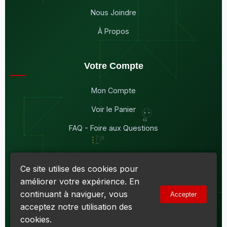
Nous Joindre
À Propos
Votre Compte
Mon Compte
Voir le Panier
FAQ - Foire aux Questions
Ce site utilise des cookies pour
améliorer votre expérience. En
© 2026
Maddison Électronique Inc.
Tous droits réservés.
continuant à naviguer, vous
Accepter
Politique de confidentialité & Cookies
|
Conditions d'utilisation
acceptez notre utilisation des
Numéro d'entreprise du Québec (NEQ) :
1144606069
• TPS :
R138919030RT0001 • TVQ : 10-1702-3051TQ0001
cookies.