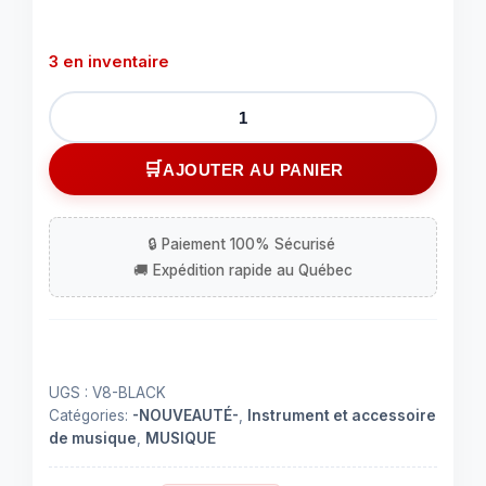
3 en inventaire
quantité
de
Ensemble
AJOUTER AU PANIER
d'enregistrement
de
micro
à
condensateur,
kit
de
démarrage
UGS :
V8-BLACK
de
Catégories:
-NOUVEAUTÉ-
,
Instrument et accessoire
micro
de musique
,
MUSIQUE
de
podcast