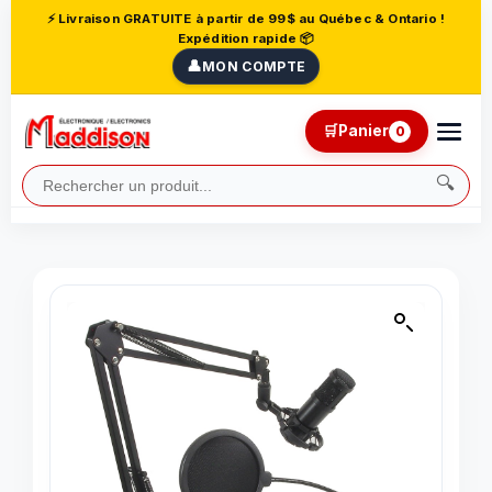
⚡ Livraison GRATUITE à partir de 99$ au Québec & Ontario !
Expédition rapide 📦
👤
MON COMPTE
🛒
Panier
0
🔍