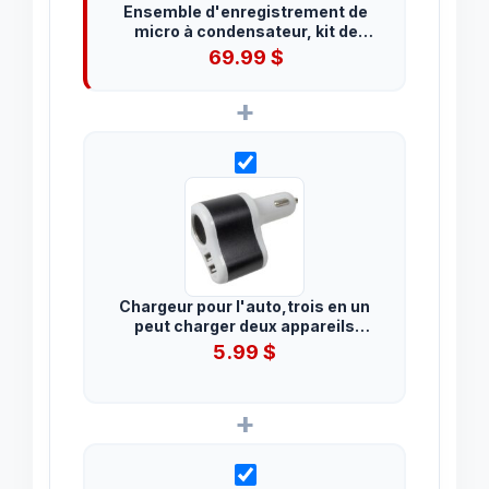
Ensemble d'enregistrement de
micro à condensateur, kit de
démarrage de micro de podcast
69.99
$
en streaming
+
Chargeur pour l'auto,trois en un
peut charger deux appareils
simultanément
5.99
$
+