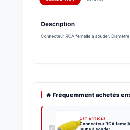
Description
Connecteur RCA femelle à souder. Diamètre arr
🔥 Fréquemment achetés ens
CET ARTICLE
Connecteur RCA femell
jaune à souder