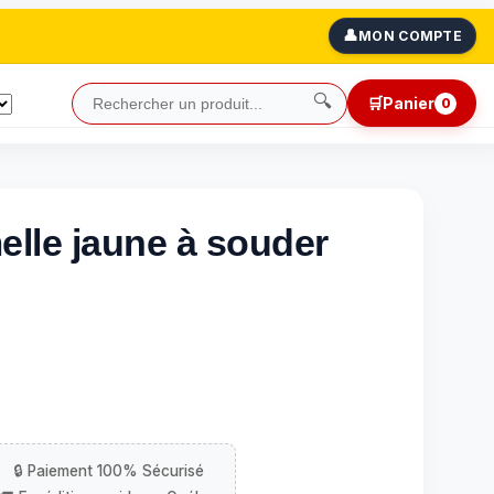
👤
MON COMPTE
🔍
🛒
Panier
0
lle jaune à souder