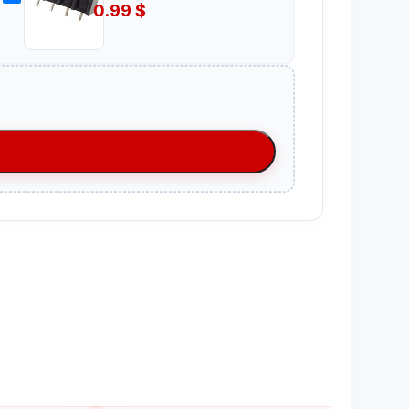
0.99
$