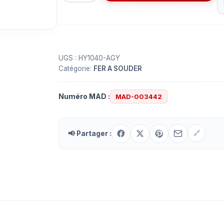
Connecteur
RCA
femelle
jaune
à
UGS :
HY1040-AGY
Catégorie:
FER A SOUDER
souder
Numéro MAD :
MAD-003442
📢 Partager :
🔗