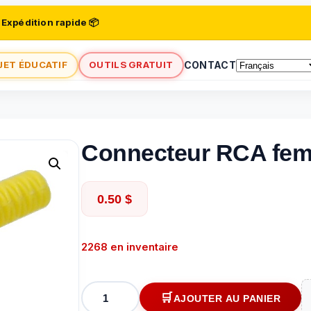
 Expédition rapide 📦
JET ÉDUCATIF
OUTILS GRATUIT
CONTACT
Connecteur RCA feme
0.50
$
2268 en inventaire
quantité
AJOUTER AU PANIER
de