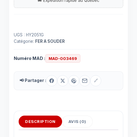
à
souder
UGS :
HY2051G
Catégorie:
FER A SOUDER
Numéro MAD :
MAD-003469
📢 Partager :
🔗
DESCRIPTION
AVIS (0)