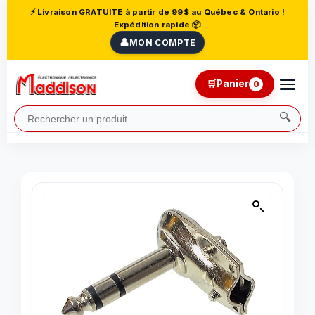
⚡ Livraison GRATUITE à partir de 99$ au Québec & Ontario !
Expédition rapide 📦
👤
MON COMPTE
🛒
Panier
0
🔍