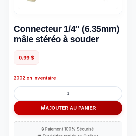
Connecteur 1/4″ (6.35mm)
mâle stéréo à souder
0.99
$
2002 en inventaire
quantité
de
Connecteur
AJOUTER AU PANIER
1/4"
(6.35mm)
mâle
stéréo