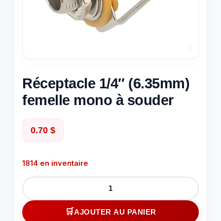
Réceptacle 1/4″ (6.35mm)
femelle mono à souder
0.70
$
1814 en inventaire
quantité
de
Réceptacle
AJOUTER AU PANIER
1/4"