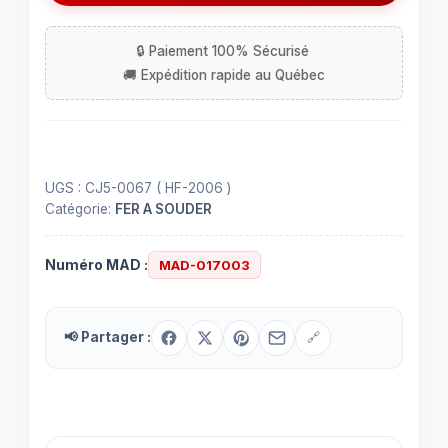
(6.35mm)
femelle
mono
à
souder
UGS :
CJ5-0067 ( HF-2006 )
Catégorie:
FER A SOUDER
Numéro MAD :
MAD-017003
📢 Partager :
🔗