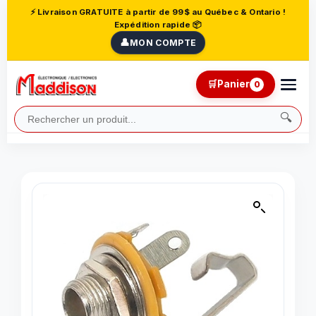
⚡ Livraison GRATUITE à partir de 99$ au Québec & Ontario !
Expédition rapide 📦
👤
MON COMPTE
🛒
Panier
0
🔍