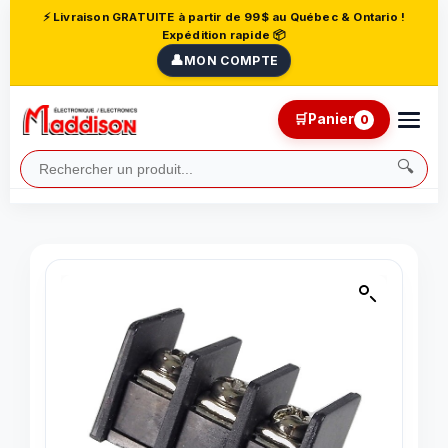
⚡ Livraison GRATUITE à partir de 99$ au Québec & Ontario !
Expédition rapide 📦
👤
MON COMPTE
🛒
Panier
0
🔍