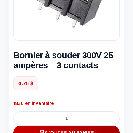
Bornier à souder 300V 25
ampères – 3 contacts
0.75
$
1830 en inventaire
quantité
de
Bornier
AJOUTER AU PANIER