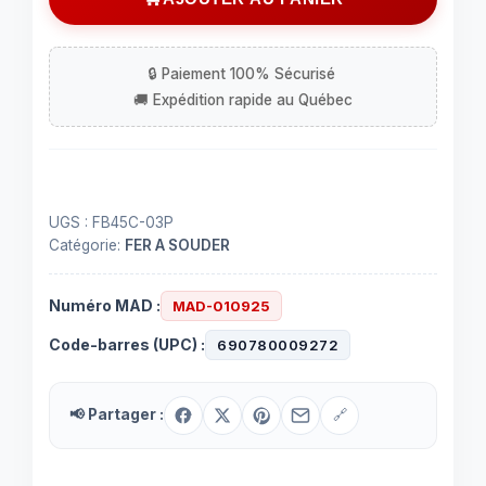
à
souder
300V
25
ampères
-
3
contacts
UGS :
FB45C-03P
Catégorie:
FER A SOUDER
Numéro MAD :
MAD-010925
Code-barres (UPC) :
690780009272
📢 Partager :
🔗