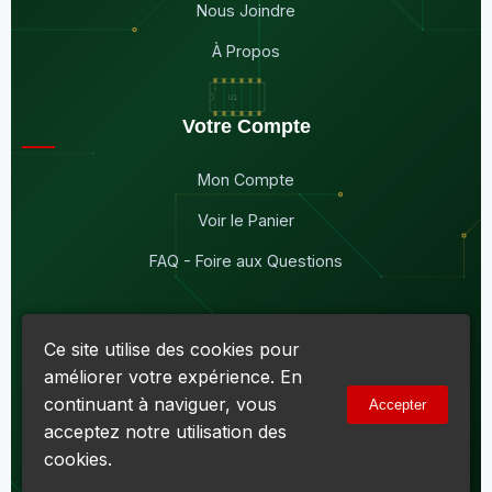
Nous Joindre
À Propos
Votre Compte
Mon Compte
Voir le Panier
FAQ - Foire aux Questions
Ce site utilise des cookies pour
améliorer votre expérience. En
© 2026
Maddison Électronique Inc.
Tous droits réservés.
continuant à naviguer, vous
Accepter
Politique de confidentialité & Cookies
|
Conditions d'utilisation
acceptez notre utilisation des
Numéro d'entreprise du Québec (NEQ) :
1144606069
• TPS :
R138919030RT0001 • TVQ : 10-1702-3051TQ0001
cookies.