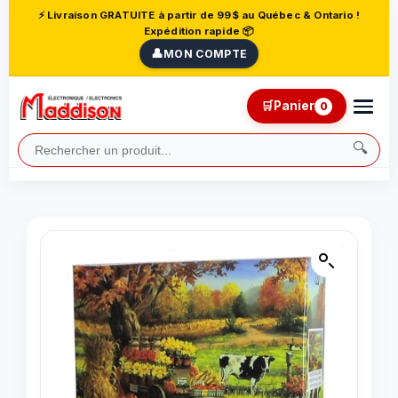
⚡ Livraison GRATUITE à partir de 99$ au Québec & Ontario !
Expédition rapide 📦
👤
MON COMPTE
🛒
Panier
0
🔍