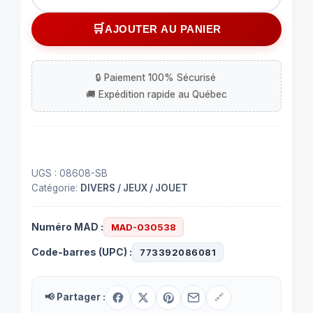
de
Casse-
AJOUTER AU PANIER
tête
550
pièces
-
Libre
service
UGS :
08608-SB
Catégorie:
DIVERS / JEUX / JOUET
Numéro MAD :
MAD-030538
Code-barres (UPC) :
773392086081
📢 Partager :
🔗