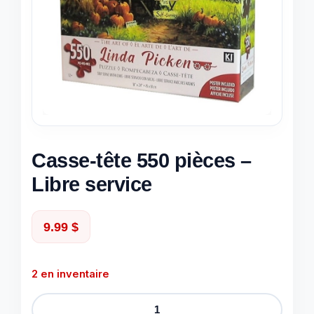
Casse-tête 550 pièces –
Libre service
9.99
$
2 en inventaire
quantité